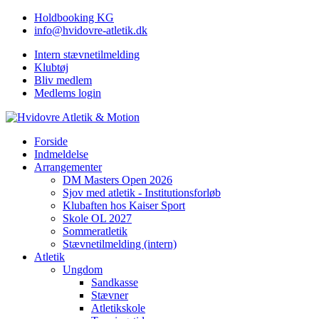
Holdbooking KG
info@hvidovre-atletik.dk
Intern stævnetilmelding
Klubtøj
Bliv medlem
Medlems login
Forside
Indmeldelse
Arrangementer
DM Masters Open 2026
Sjov med atletik - Institutionsforløb
Klubaften hos Kaiser Sport
Skole OL 2027
Sommeratletik
Stævnetilmelding (intern)
Atletik
Ungdom
Sandkasse
Stævner
Atletikskole