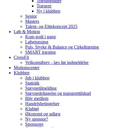
Træningstider
Trænere
Ny i klubben
Senior
Masters
Talent- og Elitekoncept 2025
Løb & Motion
Kom godt i gang
Løbetræning
Puls, Styrke & Balance og Cirkeltræning
SMART træning
CrossFit
Velkomstbrev - læs før indmeldelse
Motionscenter
Klubben
Job i klubben
Statistik
Stævnetilmelding
Stævnedeltagelse og transporttilskud
Bliv medlem
Handelsbetingelser
Klubtøj
Økonomi og udlæg
Ny sponsor?
Sponsorer