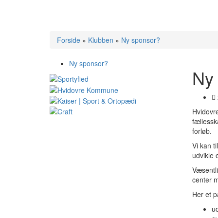
Forside
»
Klubben
»
Ny sponsor?
Ny sponsor?
Ny
Hvidovre
fællessk
forløb.
Vi kan t
udvikle 
Væsentli
center m
Her et p
ud