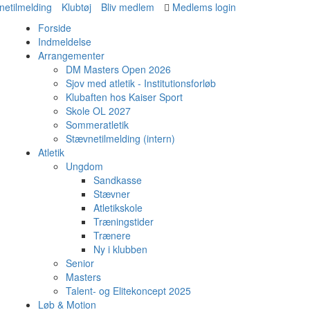
netilmelding
Klubtøj
Bliv medlem
Medlems login
Forside
Indmeldelse
Arrangementer
DM Masters Open 2026
Sjov med atletik - Institutionsforløb
Klubaften hos Kaiser Sport
Skole OL 2027
Sommeratletik
Stævnetilmelding (intern)
Atletik
Ungdom
Sandkasse
Stævner
Atletikskole
Træningstider
Trænere
Ny i klubben
Senior
Masters
Talent- og Elitekoncept 2025
Løb & Motion