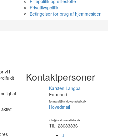
Elitepolitik og elitestøtte
Privatlivspolitik
Betingelser for brug af hjemmesiden
 vi i
Kontaktpersoner
rdifuldt
Karsten Langball
muligt at
Formand
formand@hvidovre-atletik.dk
Hovedmail
aktivt
info@hvidovre-atletik.dk
Tlf.: 28683836
ores