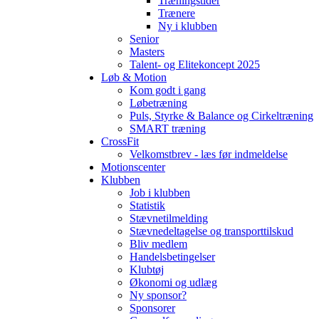
Træningstider
Trænere
Ny i klubben
Senior
Masters
Talent- og Elitekoncept 2025
Løb & Motion
Kom godt i gang
Løbetræning
Puls, Styrke & Balance og Cirkeltræning
SMART træning
CrossFit
Velkomstbrev - læs før indmeldelse
Motionscenter
Klubben
Job i klubben
Statistik
Stævnetilmelding
Stævnedeltagelse og transporttilskud
Bliv medlem
Handelsbetingelser
Klubtøj
Økonomi og udlæg
Ny sponsor?
Sponsorer