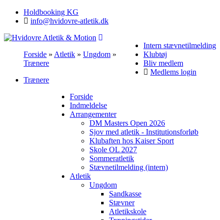
Holdbooking KG
info@hvidovre-atletik.dk
Intern stævnetilmelding
Forside
»
Atletik
»
Ungdom
»
Klubtøj
Trænere
Bliv medlem
Medlems login
Trænere
Forside
Indmeldelse
Arrangementer
DM Masters Open 2026
Sjov med atletik - Institutionsforløb
Klubaften hos Kaiser Sport
Skole OL 2027
Sommeratletik
Stævnetilmelding (intern)
Atletik
Ungdom
Sandkasse
Stævner
Atletikskole