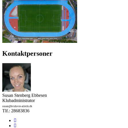
Kontaktpersoner
Susan Stenberg Ebbesen
Klubadministrator
susan@hvidovre-atletik.dk
Tlf.: 28683836